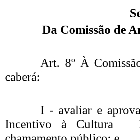
S
Da Comissão de An
Art. 8º À Comissã
caberá:
I - avaliar e apro
Incentivo à Cultura –
chamamento público; e,