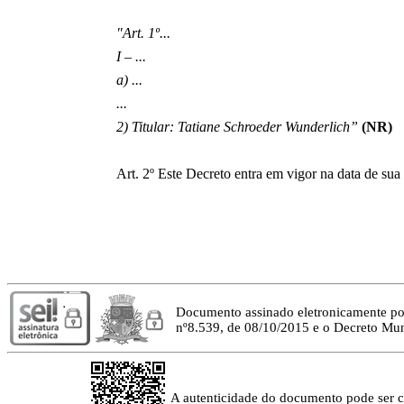
"Art. 1º...
I – ...
a) ...
...
2) Titular: Tatiane Schroeder Wunderlich”
(NR)
Art. 2º Este Decreto entra em vigor na data de sua
Documento assinado eletronicamente p
nº8.539, de 08/10/2015 e o Decreto Mun
A autenticidade do documento pode ser con