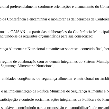
icional preferencialmente conforme orientações e chamamento do Cons
to da Conferência e encaminhar e monitorar as deliberações da Conferê
ional - CAISAN , a partir das deliberações da Conferência Municipal 
incluindo-se os requisitos orçamentários para sua consecução;
ança Alimentar e Nutricional e manifestar sobre seu conteúdo final, b
e em regime de colaboração com os demais integrantes do Sistema Munic
e Segurança Alimentar e Nutricional;
 entidades congêneres de segurança alimentar e nutricional no âmbi
o e na implementação da Política Municipal de Segurança Alimentar e N
rticipação e controle social nas ações integrantes da Política e do Pl
 saudável, contribuindo para a proposição e disponibilização de mecani