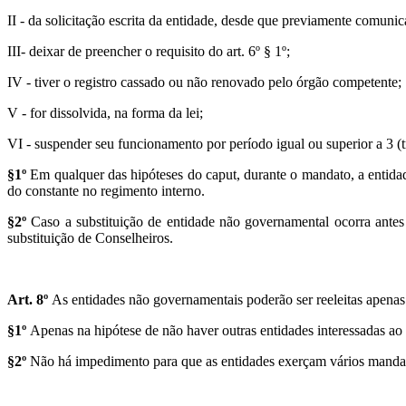
II - da solicitação escrita da entidade, desde que previamente comu
III- deixar de preencher o requisito do art. 6º § 1º;
IV - tiver o registro cassado ou não renovado pelo órgão competente;
V - for dissolvida, na forma da lei;
VI - suspender seu funcionamento por período igual ou superior a 3 (t
§1º
Em qualquer das hipóteses do caput, durante o mandato, a entida
do constante no regimento interno.
§2º
Caso a substituição de entidade não governamental ocorra antes 
substituição de Conselheiros.
Art.
8
º
As entidades não governamentais poderão ser reeleitas apena
§1º
Apenas na hipótese de não haver outras entidades interessadas ao 
§2º
Não há impedimento para que as entidades exerçam vários manda