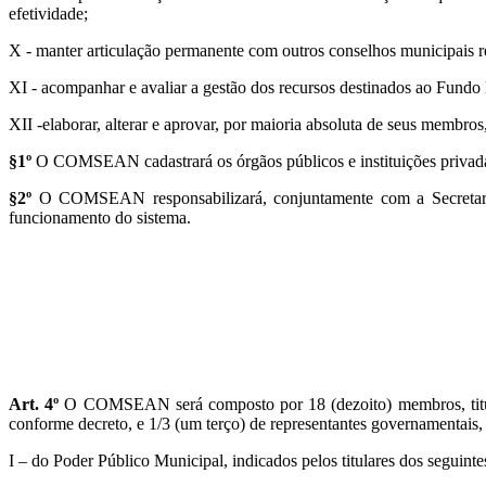
efetividade;
X - manter articulação permanente com outros conselhos municipais re
XI - acompanhar e avaliar a gestão dos recursos destinados ao Fund
XII -elaborar, alterar e aprovar, por maioria absoluta de seus membros
§1º
O COMSEAN cadastrará os órgãos públicos e instituições privadas 
§2º
O COMSEAN responsabilizará, conjuntamente com a Secretaria 
funcionamento do sistema.
Art.
4
º
O COMSEAN será composto por 18 (dezoito) membros, titulares
conforme decreto, e 1/3 (um terço) de representantes governamentais,
I – do Poder Público Municipal, indicados pelos titulares dos seguinte