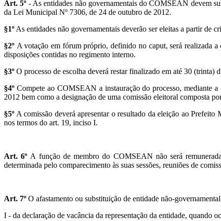
Art.
5
º
- As entidades não governamentais do COMSEAN devem submete
da Lei Municipal Nº 7306, de 24 de outubro de 2012.
§1º
As entidades não governamentais deverão ser eleitas a partir de c
§2º
A votação em fórum próprio, definido no caput, será realizad
disposições contidas no regimento interno.
§3º
O processo de escolha deverá restar finalizado em até 30 (trinta) 
§4º
Compete ao COMSEAN a instauração do processo, mediante a com
2012 bem como a designação de uma comissão eleitoral composta por re
§5º
A comissão deverá apresentar o resultado da eleição ao Prefeito 
nos termos do art. 19, inciso I.
Art.
6
º
A função de membro do COMSEAN não será remunerada e o se
determinada pelo comparecimento às suas sessões, reuniões de comiss
Art.
7
º
O afastamento ou substituição de entidade não-governamental
I - da declaração de vacância da representação da entidade, quando oco