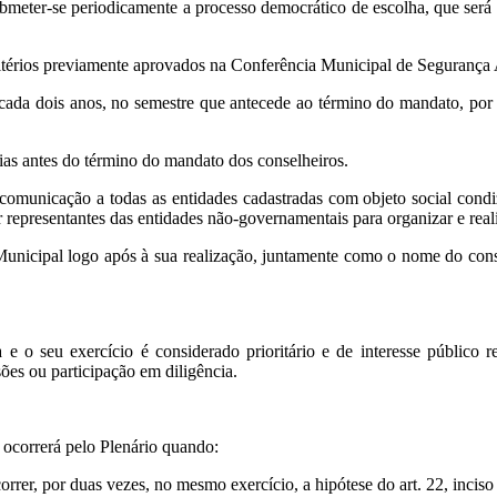
r-se periodicamente a processo democrático de escolha, que será re
ritérios previamente aprovados na Conferência Municipal de Segurança 
a a cada dois anos, no semestre que antecede ao término do mandato
dias antes do término do mandato dos conselheiros.
unicação a todas as entidades cadastradas com objeto social condiz
presentantes das entidades não-governamentais para organizar e realiz
Municipal logo após à sua realização, juntamente como o nome do cons
u exercício é considerado prioritário e de interesse público rele
ões ou participação em diligência.
 ocorrerá pelo Plenário quando:
rrer, por duas vezes, no mesmo exercício, a hipótese do art. 22, inciso 