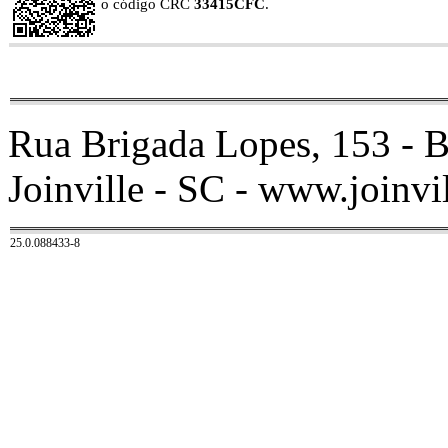
o código CRC
33415CFC
.
Rua Brigada Lopes, 153 - B
Joinville - SC - www.joinvil
25.0.088433-8