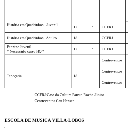
História em Quadrinhos - Juvenil
12
17
CCFRJ
História em Quadrinhos - Adulto
18
-
CCFRJ
Fanzine Juvenil
12
17
CCFRJ
* Necessário curso HQ *
Centreventos
Centreventos
Tapeçaria
18
-
Centreventos
CCFRJ:Casa da Cultura Fausto Rocha Júnior.
Centreventos Cau Hansen.
ESCOLA DE MÚSICA VILLA-LOBOS