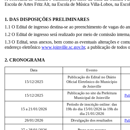
Escola de Artes Fritz Alt, na Escola de Música Villa-Lobos, na Escol
1. DAS DISPOSIÇÕES PRELIMINARES
1.1 O Edital de ingresso destina-se ao preenchimento de vagas do an
1.2 O Edital de ingresso será realizado por meio de comissão intern
1.3 O Edital, seus anexos, bem como as eventuais alterações e comu
endereço eletrônico
www.joinville.sc.gov.br
, a publicação de todos o
2. CRONOGRAMA
Data
Evento
Publicação do Edital no Diário
15/12/2025
Oficial Eletrônico do Município
de Joinville
Publicação no site da Prefeitura
15/12/2025
Pub
Municipal de Joinville
Período de inscrição online: das
15 a 21/01/2026
19h do dia 15/01/2026 às 19h do
dia 21/01/2026
26/01/2026
Divulgação dos resultados
Pub
27 e 28/01/2026
Prazo para recurso