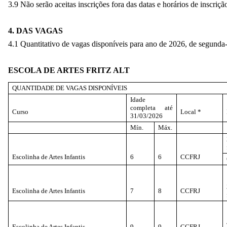
3.9 Não serão aceitas inscrições fora das datas e horários de inscriçã
4. DAS VAGAS
4.1 Quantitativo de vagas disponíveis para ano de 2026, de segunda-f
ESCOLA DE ARTES FRITZ ALT
QUANTIDADE DE VAGAS DISPONÍVEIS
Idade
completa até
Curso
Local *
31/03/2026
Mín.
Máx.
Escolinha de Artes Infantis
6
6
CCFRJ
Escolinha de Artes Infantis
7
8
CCFRJ
Escolinha de Artes Infantis
9
9
CCFRJ