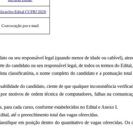
licações Edital CCFRJ 2026
Convocação por e-mail
dato ou seu responsável legal (quando menor de idade ou cabível), atrav
arte do candidato ou seu responsável legal, de todos os termos do Edit
sta classificatória, o nome completo do candidato e a pontuação total o
sabilidade do candidato, ciente de que qualquer inconsistência verifica
s por motivos de ordem técnica de computadores, falhas na comunic
s, para cada curso, conforme estabelecidos no Edital e Anexo I.
dital, até o preenchimento total das vagas oferecidas.
classifique em posição dentro do quantitativo de vagas oferecidas. O