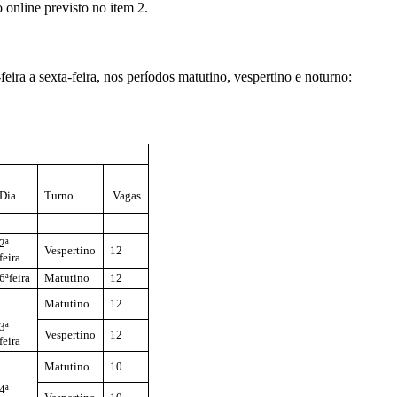
o online previsto no item 2.
eira a sexta-feira, nos períodos matutino, vespertino e noturno:
Dia
Turno
Vagas
2ª
Vespertino
12
feira
6ªfeira
Matutino
12
Matutino
12
3ª
Vespertino
12
feira
Matutino
10
4ª