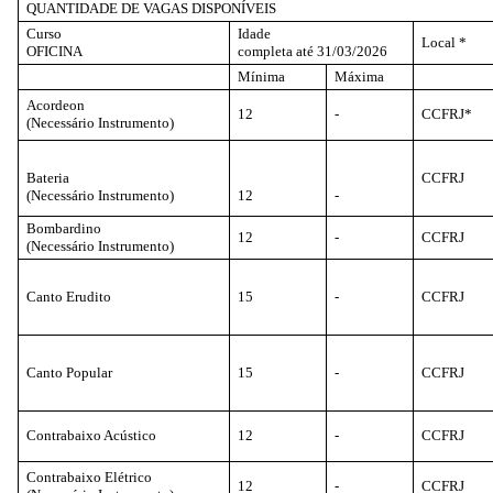
QUANTIDADE DE VAGAS DISPONÍVEIS
Curso
Idade
Local *
OFICINA
completa até 31/03/2026
Mínima
Máxima
Acordeon
12
-
CCFRJ*
(Necessário Instrumento)
Bateria
CCFRJ
(Necessário Instrumento)
12
-
Bombardino
12
-
CCFRJ
(Necessário Instrumento)
Canto Erudito
15
-
CCFRJ
Canto Popular
15
-
CCFRJ
Contrabaixo Acústico
12
-
CCFRJ
Contrabaixo Elétrico
12
-
CCFRJ