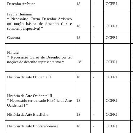
Desenho Artístico
18
-
CCFRJ
Figura Humana
* Necessário Curso Desenho Artístico
ou noção básica de desenho (luz e
18
-
CCFRJ
sombra, perspectiva) *
Gravura
18
-
CCFRJ
Pintura
* Necessário Curso de Desenho ou ter
noções de desenho representativo *
18
-
CCFRJ
História da Arte Ocidental I
18
-
CCFRJ
História da Arte Ocidental II
* Necessário ter cursado História da Arte
18
-
CCFRJ
Ocidental I *
História da Arte Brasileira
18
-
CCFRJ
História da Arte Contemporânea
18
-
CCFRJ