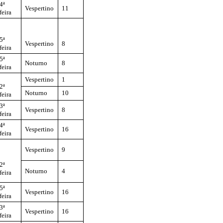
4ª
Vespertino
11
feira
5ª
Vespertino
8
feira
5ª
Noturno
8
feira
Vespertino
1
2ª
Noturno
10
feira
3ª
Vespertino
8
feira
4ª
Vespertino
16
feira
Vespertino
9
2ª
Noturno
4
feira
5ª
Vespertino
16
feira
3ª
Vespertino
16
feira