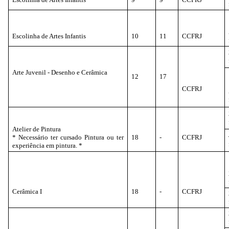
Escolinha de Artes Infantis
10
11
CCFRJ
Arte Juvenil - Desenho e Cerâmica
12
17
CCFRJ
Atelier de Pintura
* Necessário ter cursado Pintura ou ter
18
-
CCFRJ
experiência em pintura. *
Cerâmica I
18
-
CCFRJ