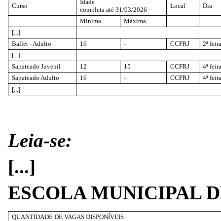
Idade
Curso
Local
Dia
completa até 31/03/2026
Mínima
Máxima
[...]
Ballet - Adulto
16
-
CCFRJ
2ª feir
[...]
Sapateado Juvenil
12
15
CCFRJ
4ª feir
Sapateado Adulto
16
-
CCFRJ
4ª feir
[...]
Leia-se:
[...]
ESCOLA MUNICIPAL D
QUANTIDADE DE VAGAS DISPONÍVEIS