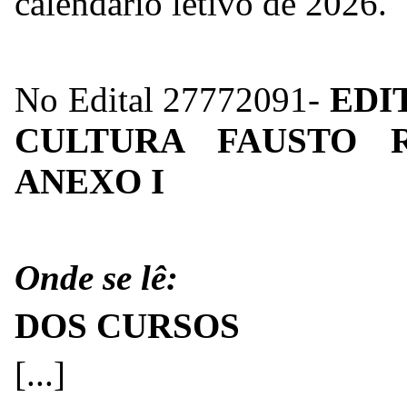
calendário letivo de 2026.
No Edital
27772091
-
EDI
CULTURA FAUSTO R
ANEXO I
Onde se lê:
DOS CURSOS
[...]