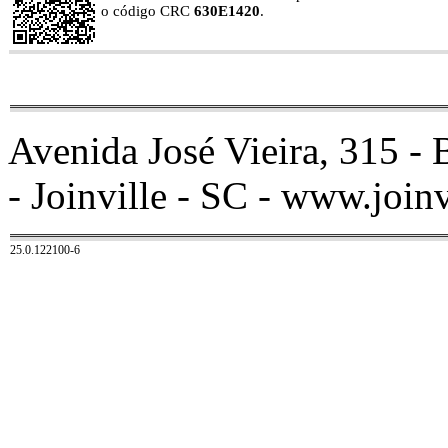
o código CRC
630E1420
.
Avenida José Vieira, 315 -
- Joinville - SC - www.joinv
25.0.122100-6