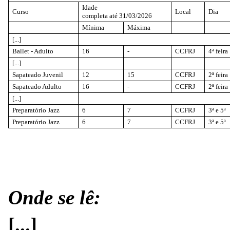
Idade
Curso
Local
Dia
completa até 31/03/2026
Mínima
Máxima
[...]
Ballet - Adulto
16
-
CCFRJ
4ª feira
[...]
Sapateado Juvenil
12
15
CCFRJ
2ª feira
Sapateado Adulto
16
-
CCFRJ
2ª feira
[...]
Preparatório Jazz
6
7
CCFRJ
3ª e 5ª
Preparatório Jazz
6
7
CCFRJ
3ª e 5ª
Onde se lê:
[...]