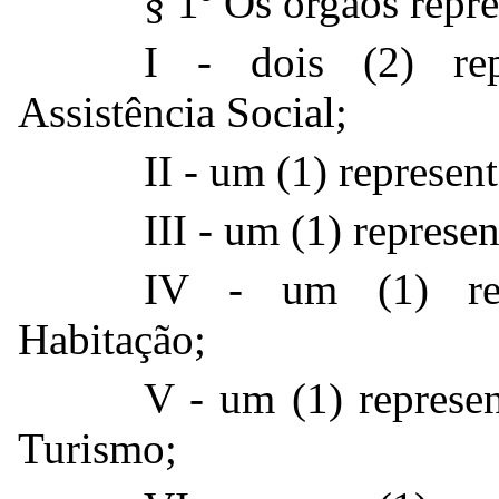
§ 1º Os órgãos repr
I - dois (2) rep
Assistência Social;
II - um (1) represen
III - um (1) represe
IV - um (1) repr
Habitação;
V - um (1) represen
Turismo;