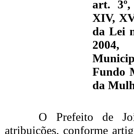
art. 3º
XIV, XV
da Lei 
2004, 
Municip
Fundo M
da Mul
O Prefeito de Joi
atribuições, conforme arti