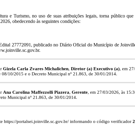
ltura e Turismo, no uso de suas atribuições legais, torna público que
- 2026, obedecendo às seguintes condições:
Edital
27772091
, publicado no Diário Oficial do Município de Joinvil
w.joinville.sc.gov.br.
or
Gizela Carla Zvares Michalichen
,
Diretor (a) Executivo (a)
, em 27
e 08/10/2015 e o Decreto Municipal nº 21.863, de 30/01/2014.
or
Ana Carolina Maffezzolli Piazera
,
Gerente
, em 27/03/2026, às 15:3
reto Municipal nº 21.863, de 30/01/2014.
 https://portalsei.joinville.sc.gov.br/ informando o código verificador
2